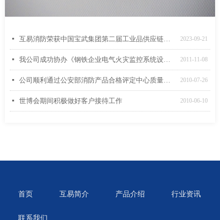
넷
互易消防荣获中国宝武集团第二届工业品供应链生态伙伴大会22年度成本优胜奖
2023-09-21
넷
我公司成功协办《钢铁企业电气火灾监控系统设计规范》审查定稿工作会议
2011-11-08
넷
公司顺利通过公安部消防产品合格评定中心质量管理体系监督审核
2010-07-26
넷
世博会期间积极做好客户接待工作
2010-06-10
首页
互易简介
产品介绍
行业资讯
联系我们