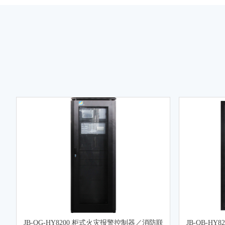
JB-QG-HY8200 柜式火灾报警控制器／消防联
JB-QB-H