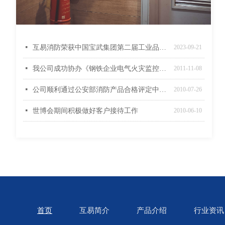
넷
互易消防荣获中国宝武集团第二届工业品供应链生态伙伴大会22年度成本优胜奖
2023-09-21
넷
我公司成功协办《钢铁企业电气火灾监控系统设计规范》审查定稿工作会议
2011-11-08
넷
公司顺利通过公安部消防产品合格评定中心质量管理体系监督审核
2010-07-26
넷
世博会期间积极做好客户接待工作
2010-06-10
首页
互易简介
产品介绍
行业资讯